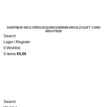
SHOP
NEW IN
CO-ORDS
SEQUINS
SWIMWEAR
SALES
GIFT CARD
ABOUT
B2B
Search
Login / Register
0
Wishlist
0
items
€
0,00
B2B
Search