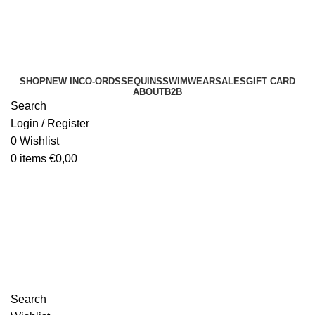
SHOP
NEW IN
CO-ORDS
SEQUINS
SWIMWEAR
SALES
GIFT CARD
ABOUT
B2B
Search
Login / Register
0
Wishlist
0
items
€
0,00
B2B
Search