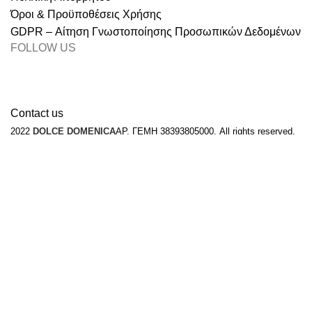
Όροι & Προϋποθέσεις Χρήσης
GDPR – Αίτηση Γνωστοποίησης Προσωπικών Δεδομένων
FOLLOW US
Contact us
2022
DOLCE DOMENICA
ΑΡ. ΓΕΜΗ 38393805000. All rights reserved.
Design by
The Jokers
.
Join our newsletter and get 10% off your first order
Email