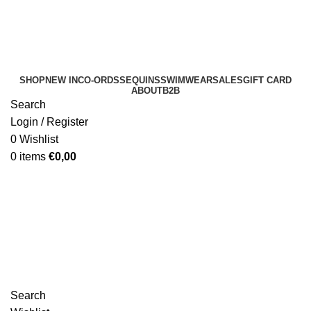
SHOP
NEW IN
CO-ORDS
SEQUINS
SWIMWEAR
SALES
GIFT CARD
ABOUT
B2B
Search
Login / Register
0
Wishlist
0
items
€
0,00
B2B
Search