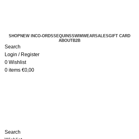
SHOP
NEW IN
CO-ORDS
SEQUINS
SWIMWEAR
SALES
GIFT CARD
ABOUT
B2B
Search
Login / Register
0
Wishlist
0
items
€
0,00
B2B
Search