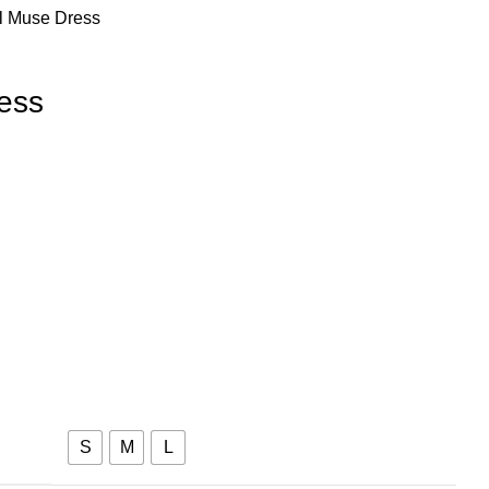
l Muse Dress
ess
S
M
L