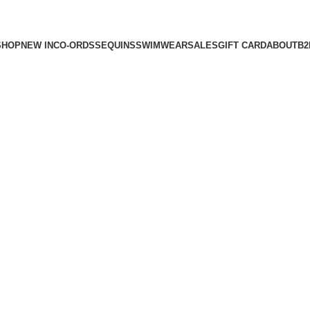
SHOP
NEW IN
CO-ORDS
SEQUINS
SWIMWEAR
SALES
GIFT CARD
ABOUT
B2
B2B