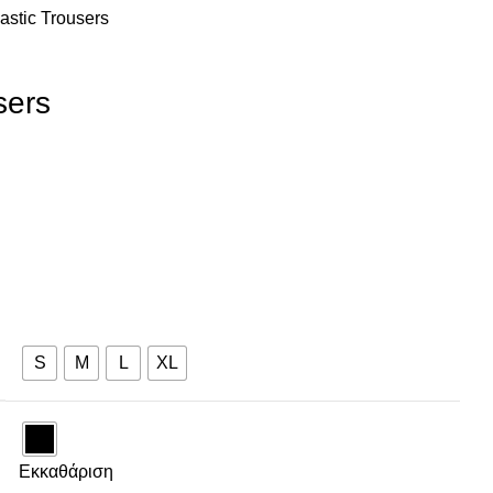
astic Trousers
sers
S
M
L
XL
Εκκαθάριση