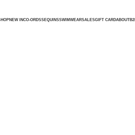
SHOP
NEW IN
CO-ORDS
SEQUINS
SWIMWEAR
SALES
GIFT CARD
ABOUT
B2
B2B