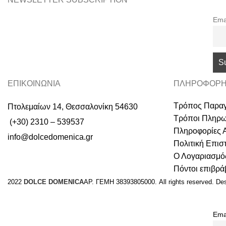
Ema
ΕΠΙΚΟΙΝΩΝΙΑ
ΠΛΗΡΟΦΟΡΗ
Τρόπος Παραγ
Πτολεμαίων 14, Θεσσαλονίκη 54630
Τρόποι Πληρ
(+30) 2310 – 539537
Πληροφορίες 
info@dolcedomenica.gr
Πολιτική Επι
Ο Λογαριασμό
Πόντοι επιβρ
2022
DOLCE DOMENICA
ΑΡ. ΓΕΜΗ 38393805000. All rights reserved. De
Ema