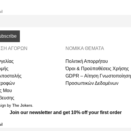
il
ΣΗ ΑΓΟΡΩΝ
ΝΟΜΙΚΑ ΘΕΜΑΤΑ
γελίας
Πολιτική Απορρήτου
ωμής
Όροι & Προϋποθέσεις Χρήσης
Αποστολής
GDPR – Αίτηση Γνωστοποίηση
στροφών
Προσωπικών Δεδομένων
ς Μου
άβευσης
sign by
The Jokers
.
Join our newsletter and get 10% off your first order
il