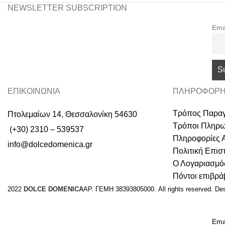
NEWSLETTER SUBSCRIPTION
Ema
ΕΠΙΚΟΙΝΩΝΙΑ
ΠΛΗΡΟΦΟΡΗ
Τρόπος Παραγ
Πτολεμαίων 14, Θεσσαλονίκη 54630
Τρόποι Πληρ
(+30) 2310 – 539537
Πληροφορίες 
info@dolcedomenica.gr
Πολιτική Επι
Ο Λογαριασμό
Πόντοι επιβρ
2022
DOLCE DOMENICA
ΑΡ. ΓΕΜΗ 38393805000. All rights reserved. De
Ema