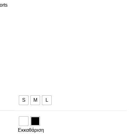
orts
S
M
L
Εκκαθάριση