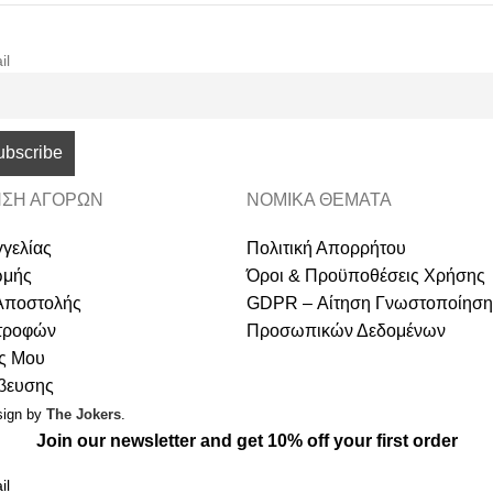
il
ΣΗ ΑΓΟΡΩΝ
ΝΟΜΙΚΑ ΘΕΜΑΤΑ
γελίας
Πολιτική Απορρήτου
ωμής
Όροι & Προϋποθέσεις Χρήσης
Αποστολής
GDPR – Αίτηση Γνωστοποίηση
στροφών
Προσωπικών Δεδομένων
ς Μου
άβευσης
sign by
The Jokers
.
Join our newsletter and get 10% off your first order
il