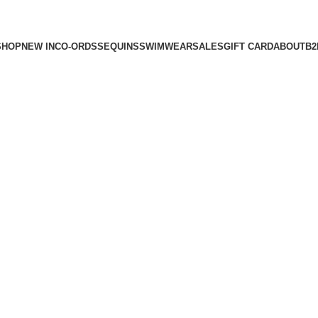
SHOP
NEW IN
CO-ORDS
SEQUINS
SWIMWEAR
SALES
GIFT CARD
ABOUT
B2
B2B