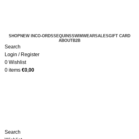
SHOP
NEW IN
CO-ORDS
SEQUINS
SWIMWEAR
SALES
GIFT CARD
ABOUT
B2B
Search
Login / Register
0
Wishlist
0
items
€
0,00
B2B
Search