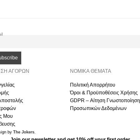
il
ΣΗ ΑΓΟΡΩΝ
ΝΟΜΙΚΑ ΘΕΜΑΤΑ
γελίας
Πολιτική Απορρήτου
ωμής
Όροι & Προϋποθέσεις Χρήσης
Αποστολής
GDPR – Αίτηση Γνωστοποίηση
στροφών
Προσωπικών Δεδομένων
ς Μου
άβευσης
sign by
The Jokers
.
Join our newsletter and get 10% off your first order