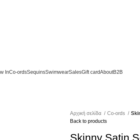
0€ - CO-ORDS -10%
w In
Co-ords
Sequins
Swimwear
Sales
Gift card
About
B2B
Αρχική σελίδα
Co-ords
Ski
Back to products
Skinny Satin S