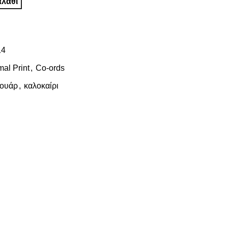
λάθι
14
al Print
,
Co-ords
σουάρ
,
καλοκαίρι