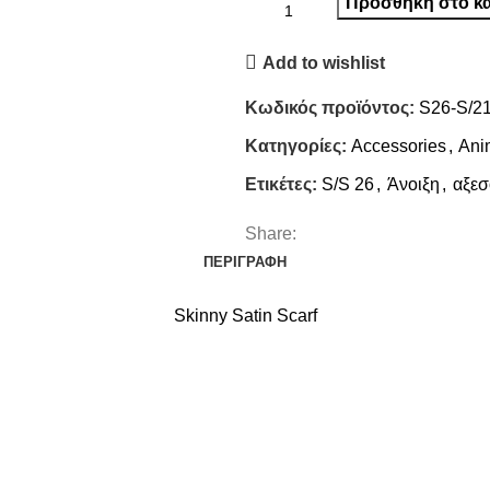
Προσθήκη στο κα
Add to wishlist
Κωδικός προϊόντος:
S26-S/2
Κατηγορίες:
Accessories
,
Anim
Ετικέτες:
S/S 26
,
Άνοιξη
,
αξε
Share:
ΠΕΡΙΓΡΑΦΉ
Skinny Satin Scarf