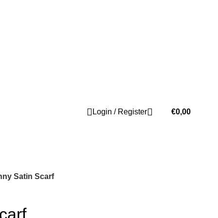
Login / Register
€
0,00
B2B
nny Satin Scarf
carf